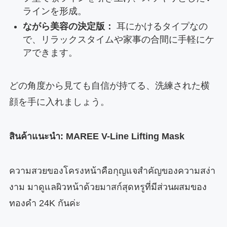
ラインを形成。
ながら美容の決定版：
耳にかけるタイプなの
で、リラックスタイムや家事の合間に手軽にケ
アできます。
どの角度から見ても自信が持てる、洗練された横
顔を手に入れましょう。
สินค้าแนะนำ: MAREE V-Line Lifting Mask
ความสวยของโครงหน้าคือกุญแจสำคัญของความสง่า
งาม มาดูแลผิวหน้าด้วยมาสก์สุดหรูที่มีส่วนผสมของ
ทองคำ 24K กันค่ะ