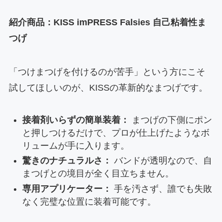
紹介商品：KISS imPRESS Falsies 自己粘着性ま
つげ
「つけまつげを付けるのが苦手」という方にこそ
試してほしいのが、KISSの革新的なまつげです。
接着剤いらずの簡単装着：
まつげの下側にポン
と押しつけるだけで、プロが仕上げたようなボ
リュームが手に入ります。
驚きのナチュラルさ：
バンドが透明なので、自
まつげとの境目が全く目立ちません。
専用アプリケーター：
手を汚さず、誰でも失敗
なく完璧な位置に装着可能です。