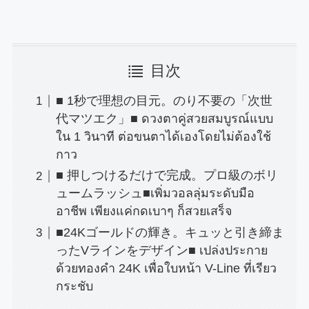
目次
■ 1秒で理想の目元。のり不要の「次世
代マツエク」■ ดวงตาคู่สวยสมบูรณ์แบบ
ใน 1 วินาที ต่อขนตาได้เองโดยไม่ต้องใช้
กาว
■ 押しつけるだけで完成。プロ級のボリ
ュームラッシュ■เพิ่มวอลลุ่มระดับมือ
อาชีพ เพียงแค่กดเบาๆ ก็สวยเสร็จ
■24Kゴールドの輝き。キュッと引き締ま
ったVラインをデザイン■ เปล่งประกาย
ด้วยทองคำ 24K เพื่อใบหน้า V-Line ที่เรียว
กระชับ