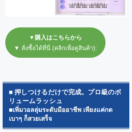
▼購入はこちらから
▼ สั่งซื้อได้ที่นี่ (คลิกเพื่อดูสินค้า):
■ 押しつけるだけで完成。プロ級のボ
リュームラッシュ
■เพิ่มวอลลุ่มระดับมืออาชีพ เพียงแค่กด
เบาๆ ก็สวยเสร็จ