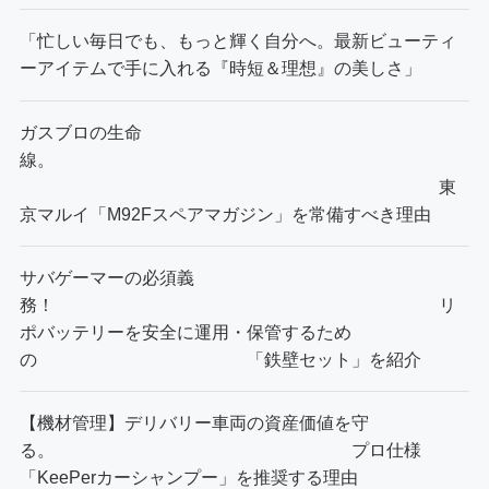
「忙しい毎日でも、もっと輝く自分へ。最新ビューティ
ーアイテムで手に入れる『時短＆理想』の美しさ」
ガスブロの生命
線。
東
京マルイ「M92Fスペアマガジン」を常備すべき理由
サバゲーマーの必須義
務！ リ
ポバッテリーを安全に運用・保管するため
の 「鉄壁セット」を紹介
【機材管理】デリバリー車両の資産価値を守
る。 プロ仕様
「KeePerカーシャンプー」を推奨する理由