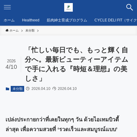
ホーム
Healtheed
筋肉紳士育成プログラム
CYCLE DELI FIT（サ
ホーム
未分類
「忙しい毎日でも、もっと輝く自
分へ。最新ビューティーアイテム
2026
4/10
で手に入れる『時短＆理想』の美
しさ」
2026.04.10
2026.04.10
未分類
เปล่งประกายกว่าที่เคยในทุกๆ วัน ด้วยไอเทมบิวตี้
ล่าสุด เพื่อความสวยที่ ‘รวดเร็วและสมบูรณ์แบบ’