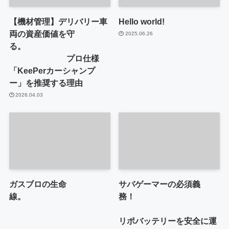
【機材管理】デリバリー車
Hello world!
両の資産価値を守
2025.06.26
る。
プロ仕様
「KeePerカーシャンプ
ー」を推奨する理由
2026.04.03
ガスブロの生命
サバゲーマーの必須義
線。
務！
リポバッテリーを安全に運